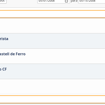
para
ANA
rista
stell de Ferro
o CF