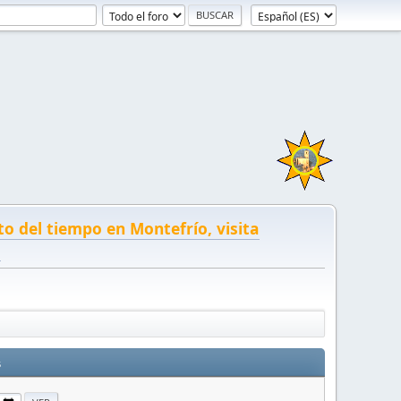
to del tiempo en Montefrío, visita
!
s