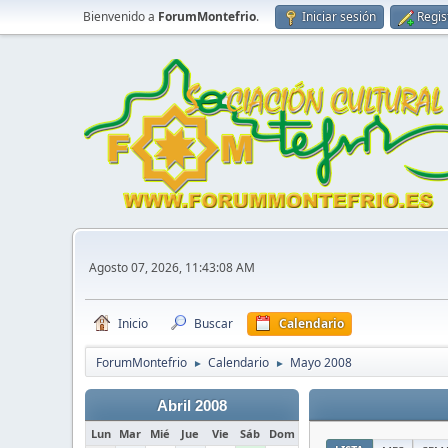
Bienvenido a
ForumMontefrio
.
Iniciar sesión
Regis
Agosto 07, 2026, 11:43:08 AM
Inicio
Buscar
Calendario
ForumMontefrio
Calendario
Mayo 2008
►
►
Abril 2008
Lun
Mar
Mié
Jue
Vie
Sáb
Dom