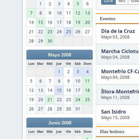
LISTA
MES
SEM
1
2
3
4
5
6
7
8
9
10
11
12
13
Eventos
14
15
16
17
18
19
20
Día de la Cruz
21
22
23
24
25
26
27
Mayo 03, 2008
28
29
30
Marcha Ciclotu
Mayo 2008
Mayo 04, 2008
Lun
Mar
Mié
Jue
Vie
Sáb
Dom
Montefrío CF-Ca
1
2
3
4
Mayo 04, 2008
5
6
7
8
9
10
11
12
13
14
15
16
17
18
Íllora-Montefrí
Mayo 11, 2008
19
20
21
22
23
24
25
26
27
28
29
30
31
San Isidro
Mayo 15, 2008
Junio 2008
Lun
Mar
Mié
Jue
Vie
Sáb
Dom
Días festivos