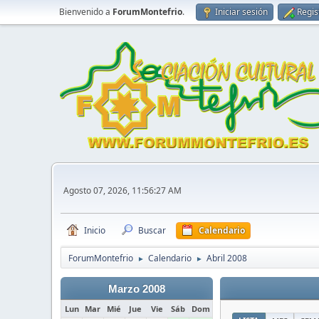
Bienvenido a
ForumMontefrio
.
Iniciar sesión
Regis
Agosto 07, 2026, 11:56:27 AM
Inicio
Buscar
Calendario
ForumMontefrio
Calendario
Abril 2008
►
►
Marzo 2008
Lun
Mar
Mié
Jue
Vie
Sáb
Dom