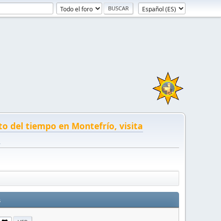
to del tiempo en Montefrío, visita
!
s