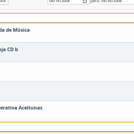
para
ANA
da de Música
oja CD b
erativa Aceitunas