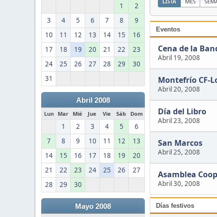
LISTA
MES
SEM
1
2
3
4
5
6
7
8
9
Eventos
10
11
12
13
14
15
16
Cena de la Ban
17
18
19
20
21
22
23
Abril 19, 2008
24
25
26
27
28
29
30
31
Montefrío CF-L
Abril 20, 2008
Abril 2008
Día del Libro
Lun
Mar
Mié
Jue
Vie
Sáb
Dom
Abril 23, 2008
1
2
3
4
5
6
7
8
9
10
11
12
13
San Marcos
Abril 25, 2008
14
15
16
17
18
19
20
21
22
23
24
25
26
27
Asamblea Coop
Abril 30, 2008
28
29
30
Días festivos
Mayo 2008