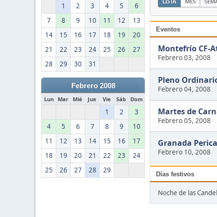
LISTA
MES
SEM
1
2
3
4
5
6
7
8
9
10
11
12
13
Eventos
14
15
16
17
18
19
20
Montefrío CF-A
21
22
23
24
25
26
27
Febrero 03, 2008
28
29
30
31
Pleno Ordinari
Febrero 2008
Febrero 04, 2008
Lun
Mar
Mié
Jue
Vie
Sáb
Dom
Martes de Carn
1
2
3
Febrero 05, 2008
4
5
6
7
8
9
10
11
12
13
14
15
16
17
Granada Perica
Febrero 10, 2008
18
19
20
21
22
23
24
25
26
27
28
29
Días festivos
Noche de las Candel