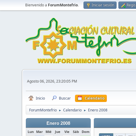
Bienvenido a
ForumMontefrio
.
Iniciar sesión
Regis
Agosto 06, 2026, 23:20:05 PM
Inicio
Buscar
Calendario
ForumMontefrio
Calendario
Enero 2008
►
►
Enero 2008
Lun
Mar
Mié
Jue
Vie
Sáb
Dom