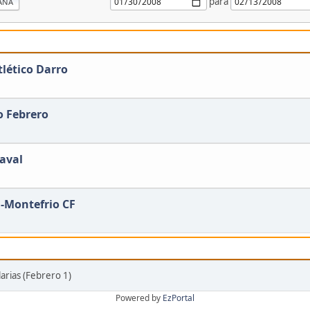
para
ANA
tlético Darro
o Febrero
aval
-Montefrio CF
arias (Febrero 1)
Powered by
EzPortal