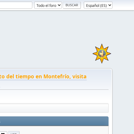
to del tiempo en Montefrío, visita
!
s