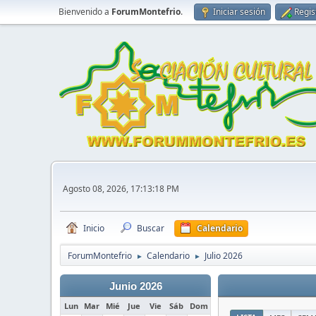
Bienvenido a
ForumMontefrio
.
Iniciar sesión
Regis
Agosto 08, 2026, 17:13:18 PM
Inicio
Buscar
Calendario
ForumMontefrio
Calendario
Julio 2026
►
►
Junio 2026
Lun
Mar
Mié
Jue
Vie
Sáb
Dom