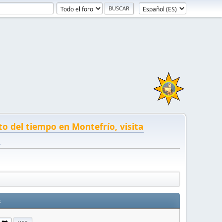
to del tiempo en Montefrío, visita
!
s