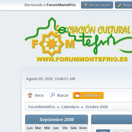
Bienvenido a
ForumMontefrio
.
Iniciar sesión
Regis
Agosto 09, 2026, 10:46:01 AM
Inicio
Buscar
Calendario
ForumMontefrio
Calendario
Octubre 2008
►
►
Septiembre 2008
Lun
Mar
Mié
Jue
Vie
Sáb
Dom