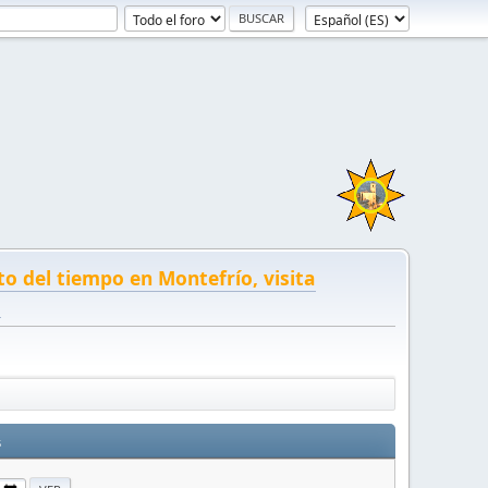
to del tiempo en Montefrío, visita
!
s